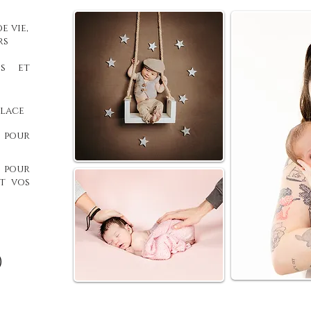
e vie,
rs
s et
place
 pour
 pour
t vos
)