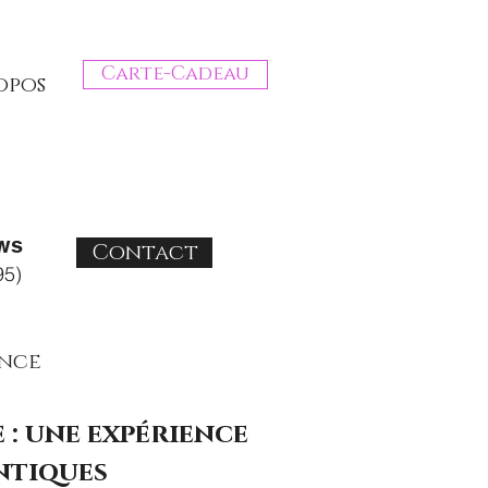
Carte-Cadeau
opos
ws
Contact
95)
ence
 : une expérience
ntiques