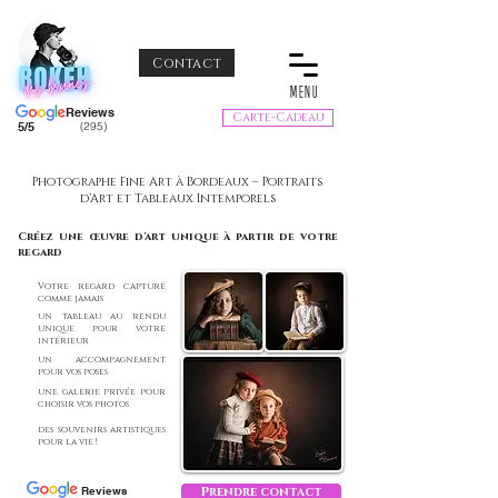
Contact
MENU
Reviews
Carte-Cadeau
5/5
(295)
Photographe Fine Art à Bordeaux – Portraits
d'Art et Tableaux Intemporels
Créez une œuvre d'art unique à partir de votre
regard
Votre regard capturé
comme jamais
un tableau au rendu
unique pour votre
intérieur
un accompagnement
pour vos poses
une galerie privée pour
choisir vos photos
des souvenirs artistiques
pour la vie !
Reviews
Prendre contact