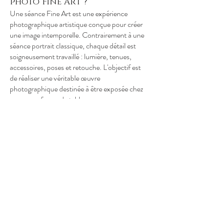
photo Fine Art ?
Une séance Fine Art est une expérience
photographique artistique conçue pour créer
une image intemporelle. Contrairement à une
séance portrait classique, chaque détail est
soigneusement travaillé : lumière, tenues,
accessoires, poses et retouche. L'objectif est
de réaliser une véritable œuvre
photographique destinée à être exposée chez
vous sous forme de tableau.
Quelle est la différence
entre une séance portrait
classique et une séance Fine
Art ?
Une séance portrait classique cherche avant
tout à capturer votre personnalité de façon
naturelle et spontanée. Une séance Fine Art
adopte une approche plus artistique et plus
élaborée. Elle s'inspire de la peinture et du