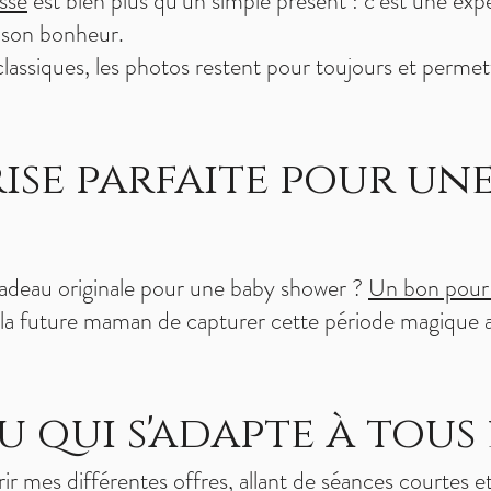
sse
est bien plus qu’un simple présent : c’est une ex
 son bonheur.
assiques, les photos restent pour toujours et permett
rise parfaite pour un
adeau originale pour une baby shower ?
Un bon pour 
à la future maman de capturer cette période magique 
u qui s'adapte à tous
 mes différentes offres, allant de séances courtes et