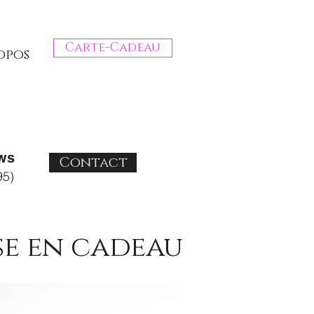
Carte-Cadeau
opos
ws
Contact
95)
se en cadeau