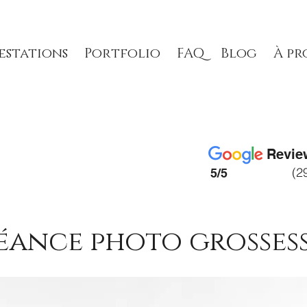
estations
Portfolio
FAQ
Blog
À pr
Revie
(2
5/5
séance photo grosses