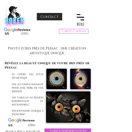
Contact
MENU
Reviews
Carte-Cadeau
5/5
(295)
Photo d'iris près de Pessac : une création
artistique unique
Révélez la beauté unique de votre iris près de
Pessac
le choix du style
esthétique
un accompagnement
pour une prise de vue
sereine
un tableau au rendu
surprenant et
intemporel!
Un souvenir unique à
(s')offrir!
Reviews
(295)
5/5
Tarifs & réservation
Séance Iris à partir de