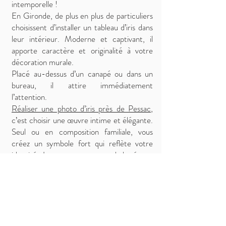
intemporelle !
En Gironde, de plus en plus de particuliers
choisissent d’installer un tableau d’iris dans
leur intérieur. Moderne et captivant, il
apporte caractère et originalité à votre
décoration murale.
Placé au-dessus d’un canapé ou dans un
bureau, il attire immédiatement
l’attention.
Réaliser une photo d’iris près de Pessac
,
c’est choisir une œuvre intime et élégante.
Seul ou en composition familiale, vous
créez un symbole fort qui reflète votre
identité. Je vous accompagne de la séance
photo à la création d’un support
d’impression premium adapté à votre
espace de vie.
Contactez-moi
pour plus d'informations et
prendre rendez-vous!