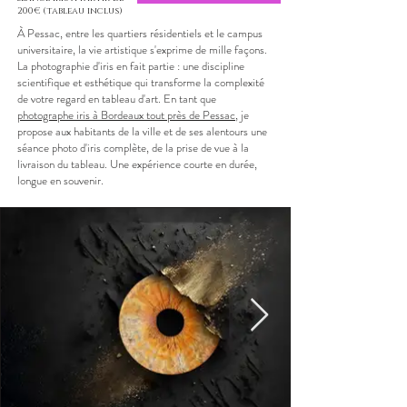
200€ (tableau inclus)
À Pessac, entre les quartiers résidentiels et le campus
universitaire, la vie artistique s'exprime de mille façons.
La photographie d'iris en fait partie : une discipline
scientifique et esthétique qui transforme la complexité
de votre regard en tableau d'art. En tant que
photographe iris à Bordeaux tout près de Pessac
, je
propose aux habitants de la ville et de ses alentours une
séance photo d'iris complète, de la prise de vue à la
livraison du tableau. Une expérience courte en durée,
longue en souvenir.