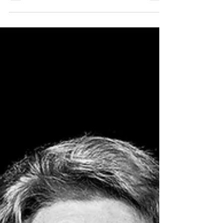
à Gradignan Quand on pense à une séance photo enfant,
on imagine souvent un enfant assis face à un appareil
photo, invité à sourire pendant quelques minutes avant
de retourner jouer. Mais les enfants ne vivent pas le
monde de cette manière. Ils explorent, imaginent,
inventent, rêvent. Un simple carton devient un château.
Une couverture se transforme en cabane secrète. Un