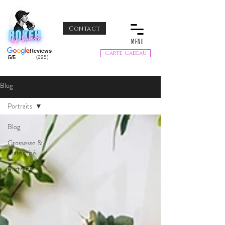
Contact
MENU
Reviews
Carte-Cadeau
5/5
(295)
Blog
Portraits
Blog
Grossesse &
Maternité
Portraits