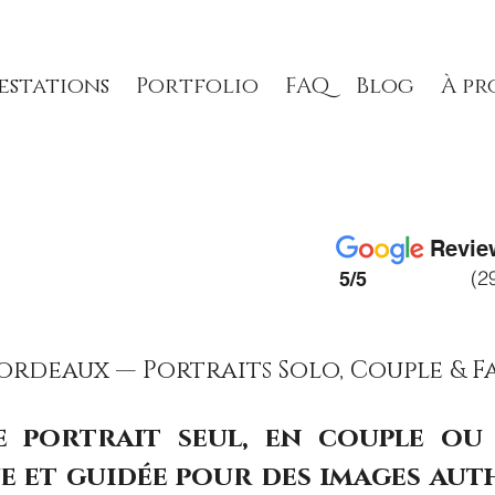
estations
Portfolio
FAQ
Blog
À pr
Revie
(2
5/5
rdeaux — Portraits Solo, Couple & Fa
 portrait seul, en couple ou 
e et guidée pour des images aut