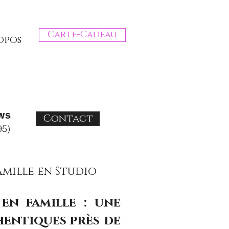
Carte-Cadeau
opos
ws
Contact
95)
mille en Studio
en famille : une
hentiques près de