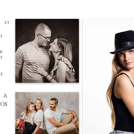
 et
t
ur
t
ie
 à
os